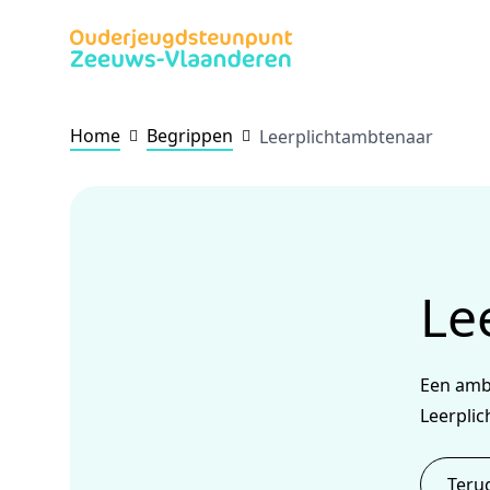
Home
Begrippen
Leerplichtambtenaar
Le
Een amb
Leerplic
Teru