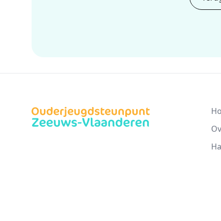
H
Ov
Ha